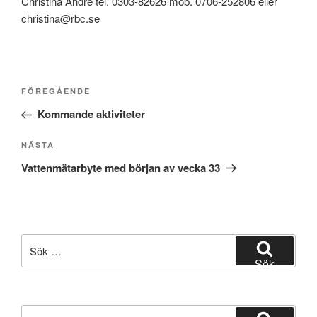
Christina André tel. 0303-82626 mob. 0706-252806 eller
christina@rbc.se
Inläggsnavigering
Föregående
FÖREGÅENDE
inlägg
Kommande aktiviteter
Nästa
NÄSTA
inlägg
Vattenmätarbyte med början av vecka 33
Sök
efter:
Sök
Sök