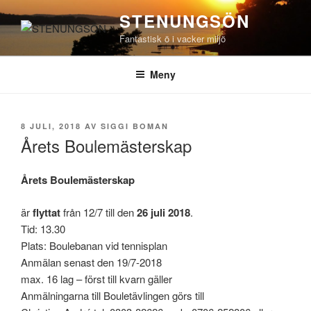
Hoppa
STENUNGSÖN
till
Fantastisk ö i vacker miljö
innehåll
Meny
PUBLICERAT
8 JULI, 2018
AV
SIGGI BOMAN
Årets Boulemästerskap
Årets Boulemästerskap
är
flyttat
från 12/7 till den
26 juli 2018
.
Tid: 13.30
Plats: Boulebanan vid tennisplan
Anmälan senast den 19/7-2018
max. 16 lag – först till kvarn gäller
Anmälningarna till Bouletävlingen görs till