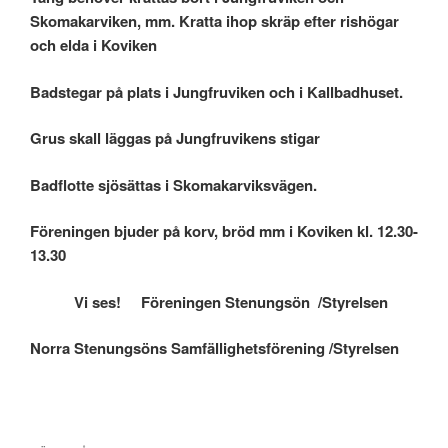
Skomakarviken, mm. Kratta ihop skräp efter rishögar
och elda i Koviken
Badstegar på plats i Jungfruviken och
i Kallbadhuset.
Grus skall läggas på Jungfruvikens stigar
Badflotte sjösättas i Skomakarviksvägen.
Föreningen bjuder på korv, bröd mm i Koviken kl. 12.30-
13.30
Vi ses! Föreningen Stenungsön
/Styrelsen
Norra Stenungsöns Samfällighetsförening /Styrelsen
Inläggsnavigering