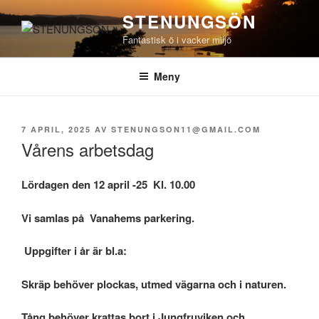
Hoppa
STENUNGSÖN
till
Fantastisk ö i vacker miljö
innehåll
Meny
PUBLICERAT
7 APRIL, 2025
AV
STENUNGSON11@GMAIL.COM
Vårens arbetsdag
Lördagen den 12
april -25 Kl. 10.00
Vi samlas på
Vanahems parkering.
Uppgifter i år är bl.a:
Skräp behöver plockas, utmed vägarna och i naturen.
Tång behöver krattas bort i Jungfruviken och