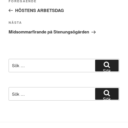
Föregående
FÖREGÅENDE
inlägg
HÖSTENS ARBETSDAG
Nästa
NÄSTA
inlägg
Midsommarfirande på Stenungsögården
Sök
efter:
Sök
Sök
efter:
Sök