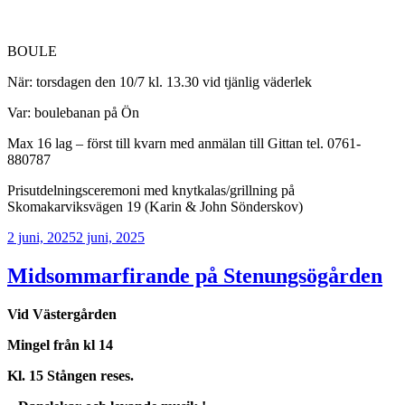
BOULE
När: torsdagen den 10/7 kl. 13.30 vid tjänlig väderlek
Var: boulebanan på Ön
Max 16 lag – först till kvarn med anmälan till Gittan tel. 0761-
880787
Prisutdelningsceremoni med knytkalas/grillning på
Skomakarviksvägen 19 (Karin & John Sönderskov)
Publicerat
2 juni, 2025
2 juni, 2025
Midsommarfirande på Stenungsögården
Vid Västergården
Mingel från kl 14
Kl. 15 Stången reses.