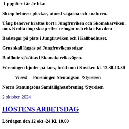
Uppgifter i år är bl.a:
Skräp behöver plockas, utmed vägarna och i naturen.
Tång behöver krattas bort i Jungfruviken och Skomakarviken,
mm. Kratta ihop skräp efter rishögar och elda i Koviken
Badstegar på plats i Jungfruviken och
i Kallbadhuset.
Grus skall läggas på Jungfruvikens stigar
Badflotte sjösättas i Skomakarviksvägen.
Föreningen bjuder på korv, bröd mm i Koviken kl. 12.30-13.30
Vi ses! Föreningen Stenungsön
/Styrelsen
Norra Stenungsöns Samfällighetsförening /Styrelsen
Publicerat
2 oktober, 2024
HÖSTENS ARBETSDAG
Lördagen den 12 okt -24 Kl. 10.00