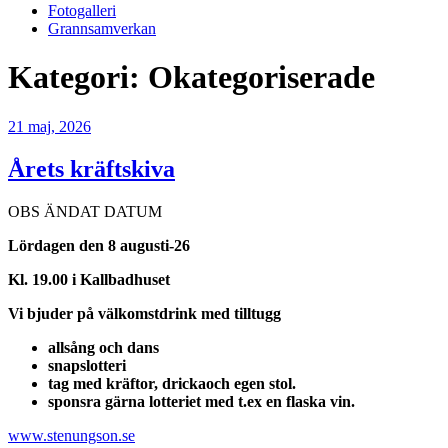
Fotogalleri
Grannsamverkan
Kategori:
Okategoriserade
Publicerat
21 maj, 2026
Årets kräftskiva
OBS ÄNDAT DATUM
Lördagen den 8 augusti-26
Kl. 19.00 i Kallbadhuset
Vi bjuder på välkomstdrink med tilltugg
allsång och dans
snapslotteri
tag med kräftor, drickaoch egen stol.
sponsra gärna lotteriet
med t.ex en flaska vin.
www.stenungson.se