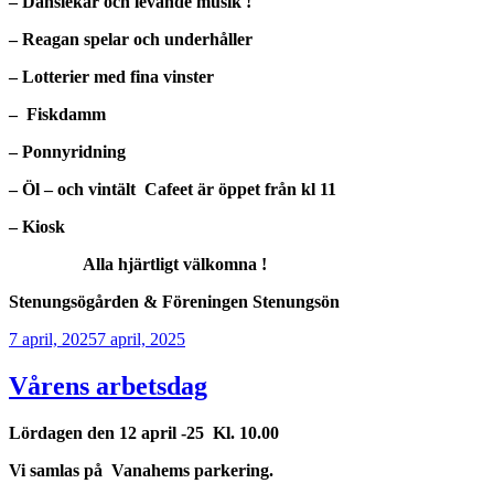
– Danslekar och levande musik !
– Reagan spelar och underhåller
– Lotterier med fina vinster
– Fiskdamm
– Ponnyridning
– Öl – och vintält Cafeet är öppet från kl 11
–
Kiosk
Alla hjärtligt välkomna !
Stenungsögården & Föreningen Stenungsön
Publicerat
7 april, 2025
7 april, 2025
Vårens arbetsdag
Lördagen den 12
april -25 Kl. 10.00
Vi samlas på
Vanahems parkering.