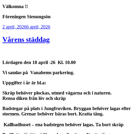
Välkomna !!
Föreningen Stenungsön
Publicerat
2 april, 2026
6 april, 2026
Vårens städdag
Lördagen den 18
april -26 Kl. 10.00
Vi samlas på Vanahems parkering.
Uppgifter i år är bl.a:
Skräp behöver plockas, utmed vägarna och i naturen.
Rensa diken från löv och skräp
Badstegar på plats i Jungfruviken. Bryggan behöver lagas efter
stormen. Grenar behöver bäras bort. Kratta tång.
Kallbadhuset – ena badstegen behöver lagas. Ta bort skräp