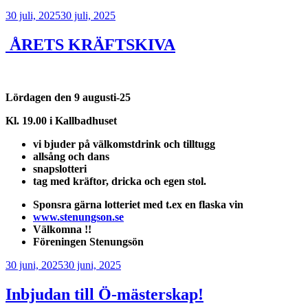
Publicerat
30 juli, 2025
30 juli, 2025
ÅRETS KRÄFTSKIVA
Lördagen den 9 augusti-25
Kl. 19.00 i Kallbadhuset
vi bjuder på välkomstdrink och tilltugg
allsång och dans
snapslotteri
tag med kräftor, dricka
och egen stol.
Sponsra gärna lotteriet med t.ex en flaska vin
www.stenungson.se
Välkomna !!
Föreningen Stenungsön
Publicerat
30 juni, 2025
30 juni, 2025
Inbjudan till Ö-mästerskap!