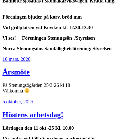
Badflotte sjösättas i Skomakarviksvägen. Kratta tång.
Föreningen bjuder på korv, bröd mm
Vid grillplatsen vid Koviken kl. 12.30-13.30
Vi ses! Föreningen Stenungsön /Styrelsen
Norra Stenungsöns Samfällighetsförening/ Styrelsen
Publicerat
16 mars, 2026
Årsmöte
På Stenungsögården 25/3-26 kl 18
Välkomna
Publicerat
5 oktober, 2025
Höstens arbetsdag!
Lördagen den 11 okt -25
Kl. 10.00
Vi samlas vid Villa Vanahems parkering där