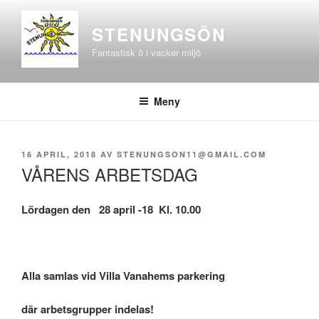
Hoppa
till
STENUNGSÖN
innehåll
Fantastisk ö i vacker miljö
Meny
PUBLICERAT
16 APRIL, 2018
AV
STENUNGSON11@GMAIL.COM
VÅRENS ARBETSDAG
Lördagen den
28 april -18 Kl. 10.00
Alla samlas vid Villa Vanahems parkering
där arbetsgrupper indelas!