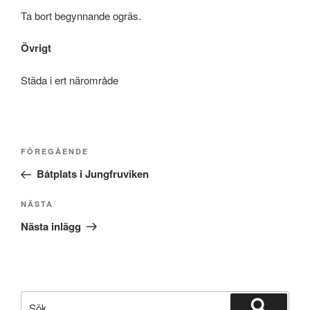
Ta bort begynnande ogräs.
Övrigt
Städa i ert närområde
Inläggsnavigering
Föregående
FÖREGÅENDE
inlägg
Båtplats i Jungfruviken
Nästa
NÄSTA
inlägg
Nästa inlägg
Sök