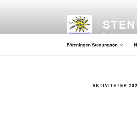
Hoppa
till
innehåll
STE
Fantastisk ö i v
Föreningen Stenungsön
N
AKTIVITETER 20