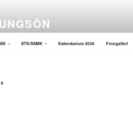
NUNGSÖN
acker miljö
SS
STK/SSMK
Kalendarium 2026
Fotogalleri
26