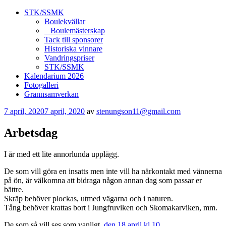
STK/SSMK
Boulekvällar
Boulemästerskap
Tack till sponsorer
Historiska vinnare
Vandringspriser
STK/SSMK
Kalendarium 2026
Fotogalleri
Grannsamverkan
Publicerat
7 april, 2020
7 april, 2020
av
stenungson11@gmail.com
Arbetsdag
I år med ett lite annorlunda upplägg.
De som vill göra en insatts men inte vill ha närkontakt med vännerna
på ön, är välkomna att bidraga någon annan dag som passar er
bättre.
Skräp behöver plockas, utmed vägarna och i naturen.
Tång behöver krattas bort i Jungfruviken och Skomakarviken, mm.
De som så vill ses som vanligt,
den 18 april kl.10
,