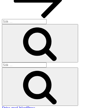
Sök
efter:
Sök
Sök
efter:
Sök
Drivs med WordPress