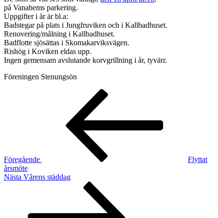
på Vanahems parkering.
Uppgifter i år är bl.a:
Badstegar på plats i Jungfruviken och i Kallbadhuset.
Renovering/målning i Kallbadhuset.
Badflotte sjösättas i Skomakarviksvägen.
Rishög i Koviken eldas upp.
Ingen gemensam avslutande korvgrillning i år, tyvärr.
Föreningen Stenungsön
Inläggsnavigering
Föregående
inlägg
Föregående
Flyttat
årsmöte
Nästa
Nästa
Vårens städdag
inlägg