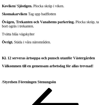
Koviken/ Sjöstigen.
Plocka skräp i viken.
Skomakarviken
Tag upp badflotten
Övägen, Trekanten och Vanahems parkering.
Plocka skräp, ta
bort ogräs i trekanten.
Tvätta blåa vägskylter
Övrigt.
Städa i våra närområden.
Kl. 12 serveras ärtsoppa och punsch utanför Västergården
Välkommen till en gemensam arbetsdag för allas trevnad!
/Styrelsen Föreningen Stenungsön
Inläggsnavigering
Föregående
inlägg