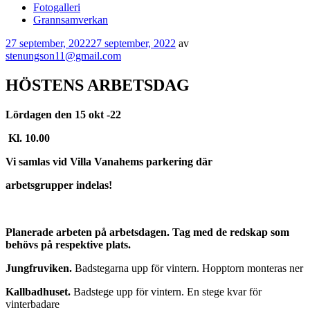
Fotogalleri
Grannsamverkan
Publicerat
27 september, 2022
27 september, 2022
av
stenungson11@gmail.com
HÖSTENS ARBETSDAG
Lördagen den 15 okt -22
Kl. 10.00
Vi samlas vid Villa Vanahems parkering där
arbetsgrupper indelas!
Planerade arbeten på arbetsdagen. Tag med de redskap som
behövs på respektive plats.
Jungfruviken.
Badstegarna upp för vintern. Hopptorn monteras ner
Kallbadhuset.
Badstege upp för vintern. En stege kvar för
vinterbadare