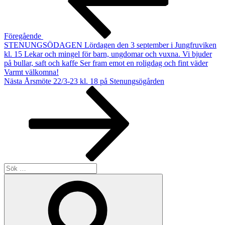
Föregående
STENUNGSÖDAGEN Lördagen den 3 september i Jungfruviken
kl. 15 Lekar och mingel för barn, ungdomar och vuxna. Vi bjuder
på bullar, saft och kaffe Ser fram emot en roligdag och fint väder
Varmt välkomna!
Nästa
Nästa
Årsmöte 22/3-23 kl. 18 på Stenungsögården
inlägg
Sök
efter:
Sök