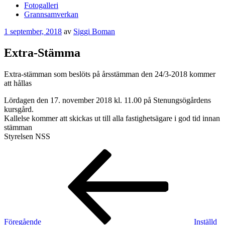
Fotogalleri
Grannsamverkan
Publicerat
1 september, 2018
av
Siggi Boman
Extra-Stämma
Extra-stämman som beslöts på årsstämman den 24/3-2018 kommer
att hållas
Lördagen den 17. november 2018 kl. 11.00 på Stenungsögårdens
kursgård.
Kallelse kommer att skickas ut till alla fastighetsägare i god tid innan
stämman
Styrelsen NSS
Inläggsnavigering
Föregående
inlägg
Föregående
Inställd