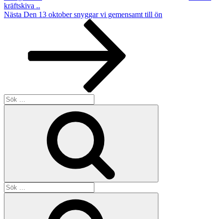
kräftskiva ..
Nästa
Nästa
Den 13 oktober snyggar vi gemensamt till ön
inlägg
Sök
efter:
Sök
Sök
efter:
Sök