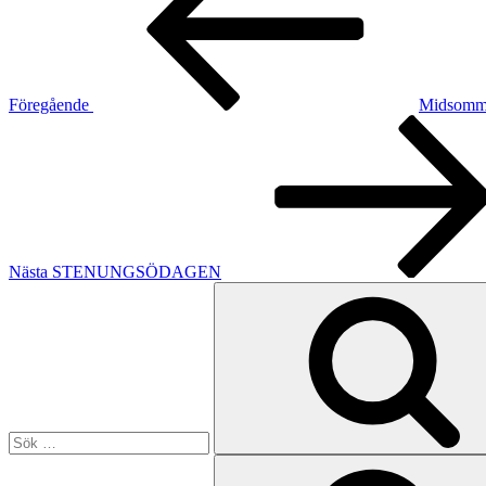
Föregående
Midsomma
Nästa
inlägg
Nästa
STENUNGSÖDAGEN
Sök
efter:
Sök
efter: