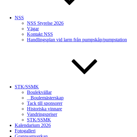
NSS
NSS Styrelse 2026
Vägar
Kontakt NSS
Handlingsplan vid larm från pumpskåp/pumpstation
STK/SSMK
Boulekvällar
Boulemästerskap
Tack till sponsorer
Historiska vinnare
Vandringspriser
STK/SSMK
Kalendarium 2026
Fotogalleri
Grannsamverkan