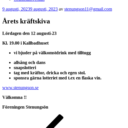
Publicerat
9 augusti, 2023
9 augusti, 2023
av
stenungson11@gmail.com
Årets kräftskiva
Lördagen den 12 augusti-23
Kl. 19.00 i Kallbadhuset
vi bjuder på välkomstdrink med tilltugg
allsång och dans
snapslotteri
tag med kräftor, dricka
och egen stol.
sponsra gärna lotteriet
med t.ex en flaska vin.
www.stenungson.se
Välkomna !!
Föreningen Stenungsön
Inläggsnavigering
Föregående
inlägg