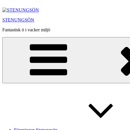
Hoppa
till
innehåll
STENUNGSÖN
Fantastisk ö i vacker miljö
Föreningen Stenungsön