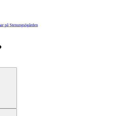
r på Stenungsögården
Sök
Sök