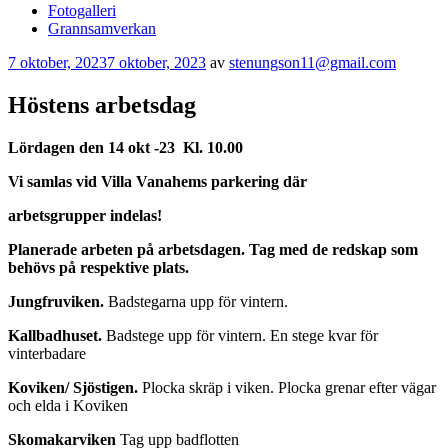
Fotogalleri
Grannsamverkan
Publicerat
7 oktober, 2023
7 oktober, 2023
av
stenungson11@gmail.com
Höstens arbetsdag
Lördagen den 14 okt -23 Kl. 10.00
Vi samlas vid Villa Vanahems parkering där
arbetsgrupper indelas!
Planerade arbeten på arbetsdagen. Tag med de redskap som
behövs på respektive plats.
Jungfruviken.
Badstegarna upp för vintern.
Kallbadhuset.
Badstege upp för vintern. En stege kvar för
vinterbadare
Koviken/ Sjöstigen.
Plocka skräp i viken. Plocka grenar efter vägar
och elda i Koviken
Skomakarviken
Tag upp badflotten