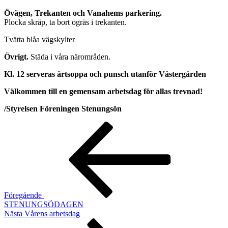
Övägen, Trekanten och Vanahems parkering.
Plocka skräp, ta bort ogräs i trekanten.
Tvätta blåa vägskylter
Övrigt.
Städa i våra närområden.
Kl. 12 serveras ärtsoppa och punsch utanför Västergården
Välkommen till en gemensam arbetsdag för allas trevnad!
/Styrelsen Föreningen Stenungsön
Inläggsnavigering
Föregående
inlägg
Föregående
STENUNGSÖDAGEN
Nästa
Nästa
Vårens arbetsdag
inlägg