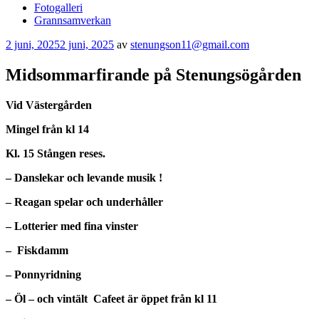
Fotogalleri
Grannsamverkan
Publicerat
2 juni, 2025
2 juni, 2025
av
stenungson11@gmail.com
Midsommarfirande på Stenungsögården
Vid Västergården
Mingel från kl 14
Kl. 15 Stången reses.
– Danslekar och levande musik !
– Reagan spelar och underhåller
– Lotterier med fina vinster
– Fiskdamm
– Ponnyridning
– Öl – och vintält Cafeet är öppet från kl 11