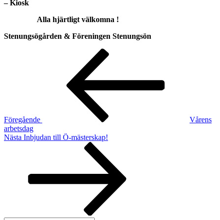
–
Kiosk
Alla hjärtligt välkomna !
Stenungsögården & Föreningen Stenungsön
Inläggsnavigering
Föregående
inlägg
Föregående
Vårens
arbetsdag
Nästa
Nästa
Inbjudan till Ö-mästerskap!
inlägg